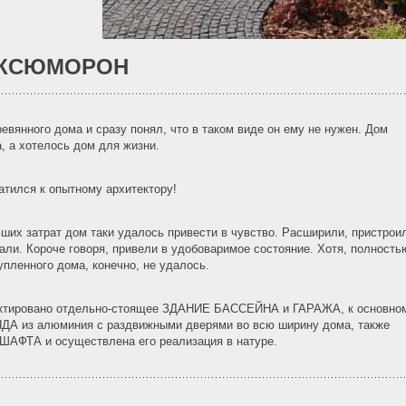
ОКСЮМОРОН
вянного дома и сразу понял, что в таком виде он ему не нужен. Дом
а, а хотелось дом для жизни.
атился к опытному архитектору!
их затрат дом таки удалось привести в чувство. Расширили, пристрои
зали. Короче говоря, привели в удобоваримое состояние. Хотя, полность
упленного дома, конечно, не удалось.
ектировано отдельно-стоящее ЗДАНИЕ БАССЕЙНА и ГАРАЖА, к основно
 из алюминия с раздвижными дверями во всю ширину дома, также
АФТА и осуществлена его реализация в натуре.