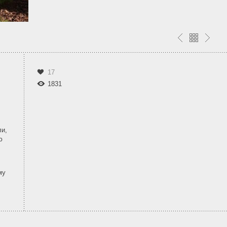
17
1831
ли,
ю
му